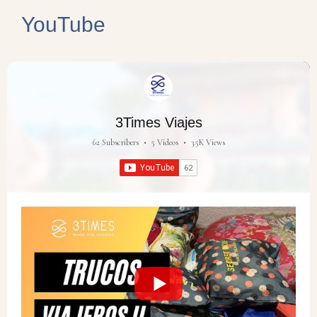
YouTube
3Times Viajes
62 Subscribers
•
5 Videos
•
3.5K Views