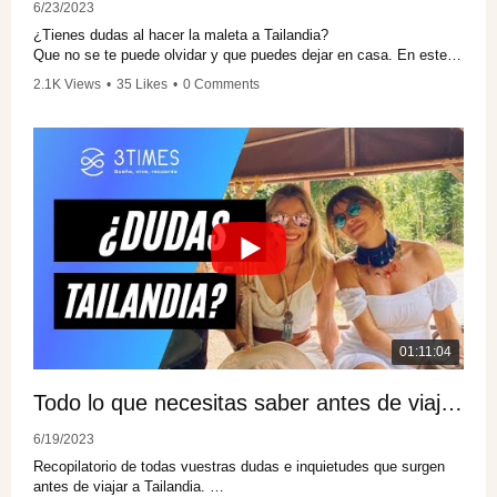
friendly.com/blog
6/23/2023
¿Tienes dudas al hacer la maleta a Tailandia?
Que no se te puede olvidar y que puedes dejar en casa. En este
video te contamos nuestra experiencia desde el "brilli-brilli" en
2.1K Views
•
35 Likes
•
0 Comments
Bangkok a la ropa de aventura para los trekkings en la selva.
Calzado, tips y mucho más...
Ruta de diseño "Explosion" 3Times Tailandia:
https://www.3times.es/viaje-a-tailandia/
-
Ruta Children-Friendly "Especial Tailandia con niños":
https://children-friendly.com/blog/tailandia-
-
alternativa-con-ninos-turismo-responsable-
bangkok-kanchanaburi-kho-tao-kho-pangan
01:11:04
Redes Sociales:
Todo lo que necesitas saber antes de viajar a Tailandia 🇹🇭 · Consejos y Recomendaciones ✈️
Instragram:
6/19/2023
https://www.instagram.com/3timesviajes/
Recopilatorio de todas vuestras dudas e inquietudes que surgen
TikTok:
antes de viajar a Tailandia.
https://www.tiktok.com/@3timesviajes?...