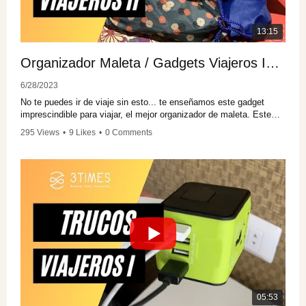
13:15
Organizador Maleta / Gadgets Viajeros Imprescindibles II /
6/28/2023
No te puedes ir de viaje sin esto... te enseñamos este gadget
imprescindible para viajar, el mejor organizador de maleta. Este
gadget te va a marcar un antes y un después a la hora de preparar
295 Views
•
9 Likes
•
0 Comments
tu equipaje y durante el viaje, como nos paso a nosotras.
Compruébalo y cuéntanos como ha sido tu experiencia!!!
Organizador maleta calidad media:
https://amzn.to/3NQ9vB3
-
Organizador maleta calidad alta:
https://amzn.to/3PzoosQ
-
https://amzn.to/3rbbCGz
-
Organizador ropa sucia sin percha:
https://amzn.to/3CQ0GAV
05:53
-